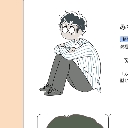
み
精
双
「
型